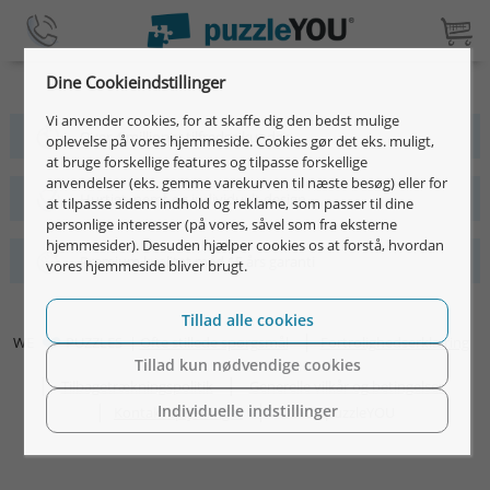
Dine Cookieindstillinger
Vi anvender cookies, for at skaffe dig den bedst mulige
Over 4 millioner tilfredse kunder
oplevelse på vores hjemmeside. Cookies gør det eks. muligt,
at bruge forskellige features og tilpasse forskellige
anvendelser (eks. gemme varekurven til næste besøg) eller for
Hurtigt, nemt og individuelt design
at tilpasse sidens indhold og reklame, som passer til dine
personlige interesser (på vores, såvel som fra eksterne
hjemmesider). Desuden hjælper cookies os at forstå, hvordan
Premium kvalitet med 15 års garanti
vores hjemmeside bliver brugt.
Tillad alle cookies
|
WE
PUZZLES |
Ofte stillede spørgsmål
Fortrolighedserklæring
Tillad kun nødvendige cookies
|
|
Tilbagetrækningspolitik
Generelle vilkår og betingelser
|
|
Individuelle indstillinger
Kontaktoplysninger
©2026 puzzleYOU