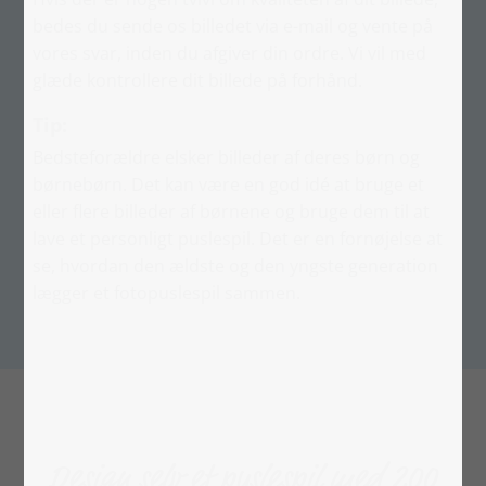
bedes du sende os billedet via e-mail og vente på
vores svar, inden du afgiver din ordre. Vi vil med
glæde kontrollere dit billede på forhånd.
Tip:
Bedsteforældre elsker billeder af deres børn og
børnebørn. Det kan være en god idé at bruge et
eller flere billeder af børnene og bruge dem til at
lave et personligt puslespil. Det er en fornøjelse at
se, hvordan den ældste og den yngste generation
lægger et fotopuslespil sammen.
Design selv et puslespil med 200