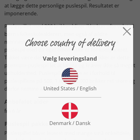
at lægge dette personlige puslespil. Resultatet er
imponerende.
Puslespillet med 200 brikker bliver ikke kun ofte valgt til
børn i folkeskolealderen, men også af ældre
mennesker, der sætter pris på, at det personlige
puslespil med dit eget billede ikke er for kompliceret.
Takket være det forholdsvis lille antal brikker er dette
premium-puslespil let at lægge og kræver ikke så meget
udholdenhed. Puslespilbrikkerne er i forhold til
puslespillene på 500, 1.000 og 2.000 brikker ret store og
derfor nemme at lægge.
Anbefalet alder
fra 6 år
Puslespil pakke
Puslespillet bliver leveret med mange små enkeltdele,