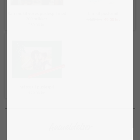
Ramme til vores puslespil med
Lim til puslespil
200 brikker
54,00 kr.
49,00 kr.
259,00 kr.
Måtte til puslespil
179,00 kr.
Anmeldelser