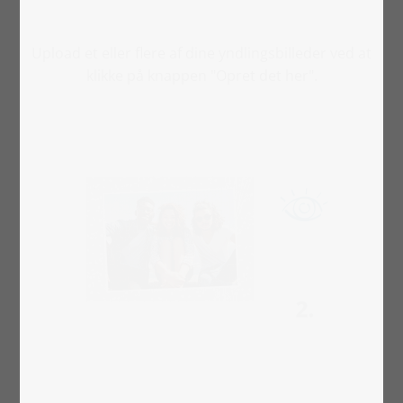
Upload et eller flere af dine yndlingsbilleder ved at
klikke på knappen "Opret det her".