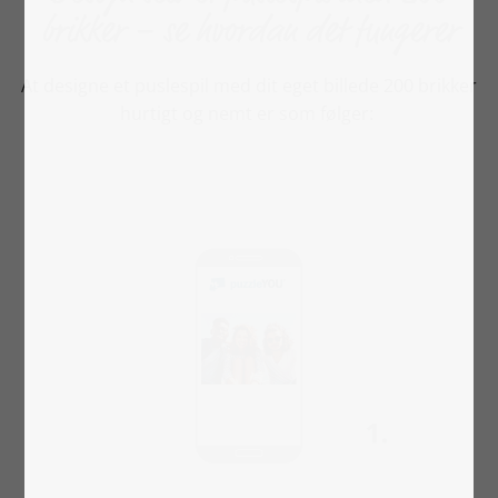
brikker – se hvordan det fungerer
At designe et puslespil med dit eget billede 200 brikker
hurtigt og nemt er som følger: