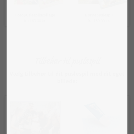
Fotopuslespilscollage
Børnepuslespil
fra 169,00 kr.
fra 169,00 kr.
Tilbehør til puslespil
Vælg tilbehør til dit puslespil med dit eget
billede: