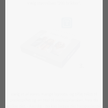
Vælg størrelsen "200 brikker".
Vælg et af vores mange layouts, og tilføj tekst til
puslespillet og en titel til puslespilæsken, hvis du
ønsker det. - Færdig - du kan lægge din fotopuslespil i