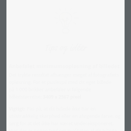
Tips og idéer
Anbefalet minimumsopløsning af billedet
Det trykte resultat afhænger meget af fotografiets
opløsning. For et puslespil med dit eget billede
på 1.000 brikker anbefaler vi følgende
billedstørrelse:
3409 x 2567 pixel
Vigtigt:
Pas på, at dit billede ikke har en
utilstrækkelig skarphed eller en afvigende farve, og
sørg for at det ikke har været undereksponeret.
Hvis der er nogen tvivl om kvaliteten af dit billede,