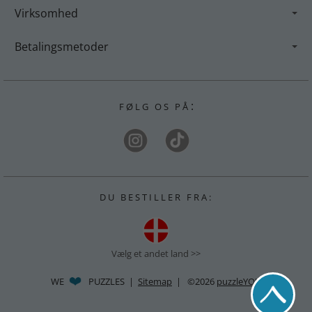
Virksomhed
Betalingsmetoder
:
F Ø L G O S P Å
D U B E S T I L L E R F R A :
Vælg et andet land >>
WE
PUZZLES |
Sitemap
| ©2026
puzzleYOU