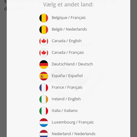
som befinder sig i den æske, du selv har valgt og
designet.
Æskens størrelse:
33,6 x 23,3 x 3,6 cm