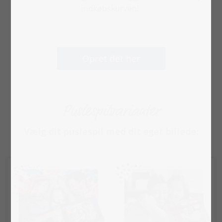
indkøbskurven!
Opret det her
Puslespilvarianter
Vælg dit puslespil med dit eget billede: