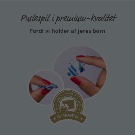
som
gave til Nikolaus
eller som en
overraskelse til en
navnedag
.
Puslespil i premium-kvalitet
Fordi vi holder af jeres børn