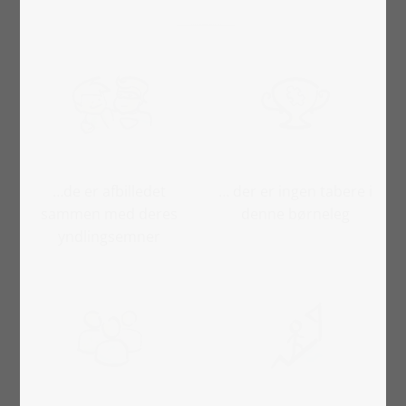
…de er afbilledet
… der er ingen tabere i
sammen med deres
denne børneleg
yndlingsemner