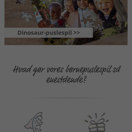
Dinosaur-puslespil >>
Hvad gør vores børnepuslespil så
enestående?