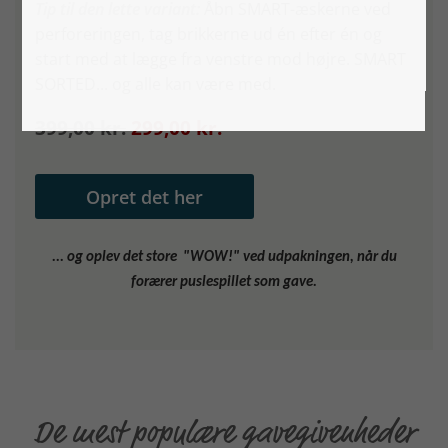
Tip til den lette variant:
Åbn SMART-æskerne ved
perforeringen, tag brikkerne ud én efter én og
start med at lægge fra venstre mod højre. SMART
SORTED... og alle kan være med.
399,00 kr.
299,00 kr.
Opret det her
... og oplev det store "WOW!" ved udpakningen, når du
forærer puslespillet som gave.
De mest populære gavegivenheder