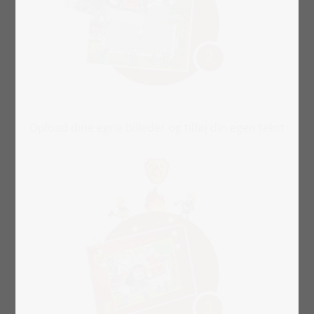
Opload dine egne billeder og tilføj din egen tekst