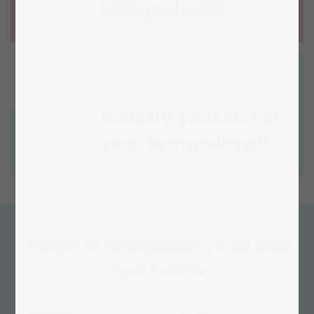
Design et børnepuslespil med dine
egne billeder