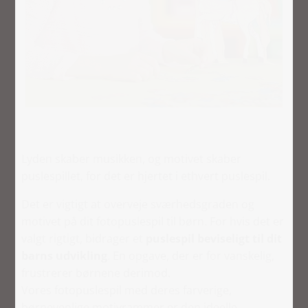
Lyden skaber musikken, og motivet skaber
puslespillet, for det er hjertet i ethvert puslespil.
Det er vigtigt at overveje sværhedsgraden og
motivet på dit fotopuslespil til børn. For hvis det er
valgt rigtigt, bidrager et
puslespil beviseligt til dit
barns udvikling
. En opgave, der er for vanskelig,
frustrerer børnene derimod.
Vores fotopuslespil med deres farverige,
børnevenlige motivrammer er den ideelle