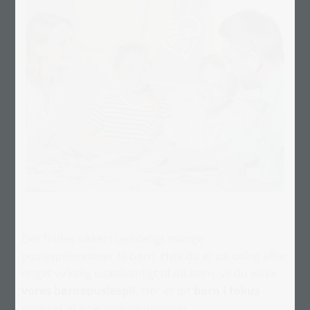
Der findes sikkert uendeligt mange
puslespilsmotiver til børn. Hvis du er på udkig efter
noget virkelig usædvanligt til dit barn, vil du elske
vores børnepuslespil
. Her er dit
barn i fokus
-
omgivet af sine yndlingsmotiver.