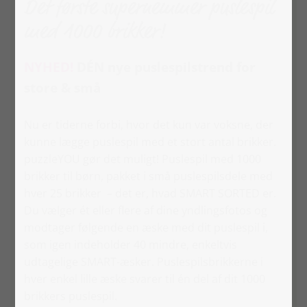
Det første supernemmer puslespil
med 1000 brikker!
NYHED!
DÉN nye puslespilstrend for
store & små
Nu er tiderne forbi, hvor det kun var voksne, der
kunne lægge puslespil med et stort antal brikker.
puzzleYOU gør det muligt! Puslespil med 1000
brikker til børn, pakket i små puslespilsdele med
hver 25 brikker – det er, hvad SMART SORTED er.
Du vælger ét eller flere af dine yndlingsfotos og
modtager følgende en æske med dit puslespil i,
som igen indeholder 40 mindre, enkeltvis
udtagelige SMART-æsker. Puslespilsbrikkerne i
hver enkel lille æske svarer til én del af dit 1000
brikkers puslespil.