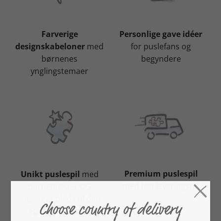
Farverige
Personlige gave idéer
designskabeloner
med
for puslefans og
børnenes
begyndere
ynglingstemaer
Premium puslespil
Unikt puslespil
med
med top leveringstid
børnetemaer OG
masser af plads til dine
egne børnefotos