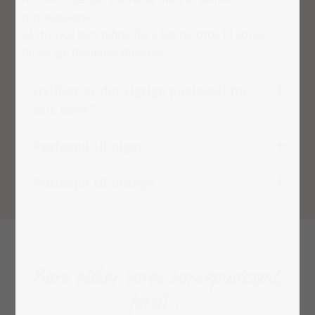
puslespillene.
Så du skal blot tilføje flere børnefotos til vores
farverige designskabeloner.
Hvilket er det rigtige puslespil for
mit barn?
Puslespil til piger
Puslespil til drenge
Børn elsker vores børnepuslespil,
fordi...