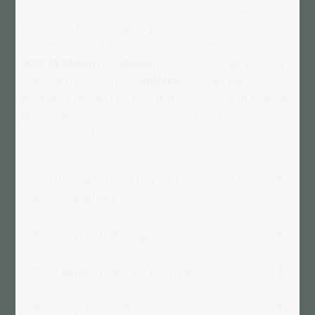
særligt populære i barndommen. For at gøre det
nemmere for de yngste puslespillere printer vi
også motivet til dit selvdesignede børnepuslespil
som skabelon
på
æsken
. Vores puslespil er med
vilje udformet som en
collage
. Det gør puslespillet
lettere at samle. Det er naturligvis tilladt at hjælpe.
Børn føler sig respekteret, når du bruger tid
sammen med dem.
Hvilket puslespil er velegnet til
hvilken alder?
Puslespil til 3-årige
Puslespil til 4 – til 8-årige
Puslespil fra 10 år