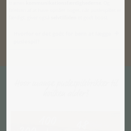
trænes
kommunikationsfærdighederne
. Og
følelsen af at have opnået noget, når puslespillet er
færdigt, giver også
selvtilliden
et godt boost.
Hvorfor er det godt for børn at lægge
puslespil?
Hvor mange puslespilsbrikker til
hvilken alder?