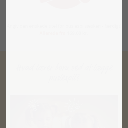
Angiv den ønskede titel for puslespilsæsken - færdigt!
Allerede fra
169,00 kr.
Hvad lærer børn ved at lægge
puslespil?