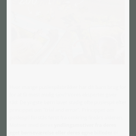
Hvor mange puslespilsbrikker har dit barn brug for
for at få mest mulig sjov? Vores eksperter giver
råd: De yngste børn laver stadig ofte puslespil efter
princippet om "trial and error". Princippet om
puslespil forstås først fra omkring fireårs alderen.
Motiver med deres
yndlingsmotiver fra deres
eget børneværelse eller deres egne billeder
er