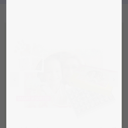
løse. Alle vores børnepuslespil er fremragende
egnet og perfekt tilpasset børnenes behov.