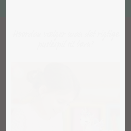
Hvordan vælger man det rigtige
puslespil til børn?