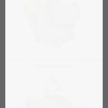
Børne-emner, ynglings-layout og udvælg
48, 100 eller
200 puslespilsbrikker