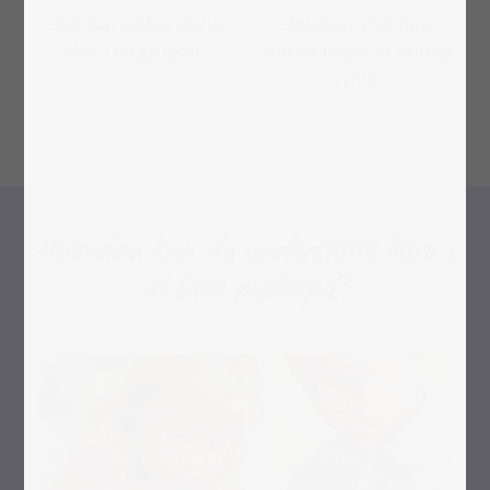
…det kan spilles alene
…følelsen af at have
eller i en gruppe
opnået noget er hurtigt
synlig
Hvordan kan du understøtte børn i
at lave puslespil?