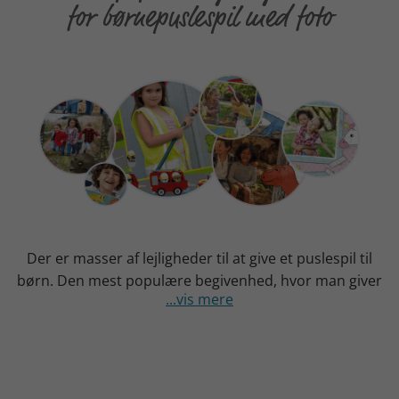
for børnepuslespil med foto
Der er masser af lejligheder til at give et puslespil til
børn. Den mest populære begivenhed, hvor man giver
...vis mere
et puslespil, er nok
julen
,
tæt fulgt af
fødselsdage
og
skoleindskrivning
. Et puslespil er også en populær
gave til en
kommunion eller konfirmation
for at
fange et billede som et minde om denne særlige dag.
Men et børnepuslespil er også perfekt som
påskegave
,