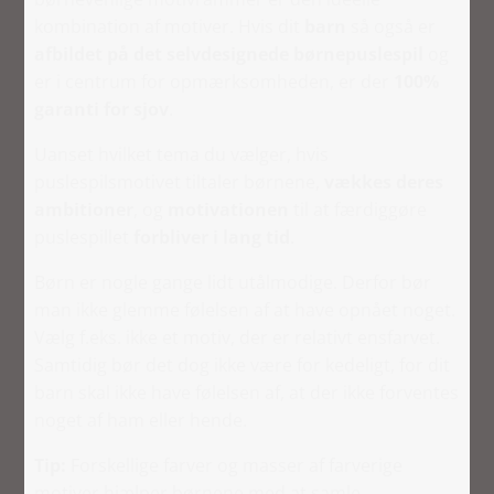
kombination af motiver. Hvis dit
barn
så også er
afbildet på det selvdesignede børnepuslespil
og
er i centrum for opmærksomheden, er der
100%
garanti for sjov
.
Uanset hvilket tema du vælger, hvis
puslespilsmotivet tiltaler børnene,
vækkes deres
ambitioner
, og
motivationen
til at færdiggøre
puslespillet
forbliver i lang tid
.
Børn er nogle gange lidt utålmodige. Derfor bør
man ikke glemme følelsen af at have opnået noget.
Vælg f.eks. ikke et motiv, der er relativt ensfarvet.
Samtidig bør det dog ikke være for kedeligt, for dit
barn skal ikke have følelsen af, at der ikke forventes
noget af ham eller hende.
Tip:
Forskellige farver og masser af farverige
motiver hjælper børnene med at samle