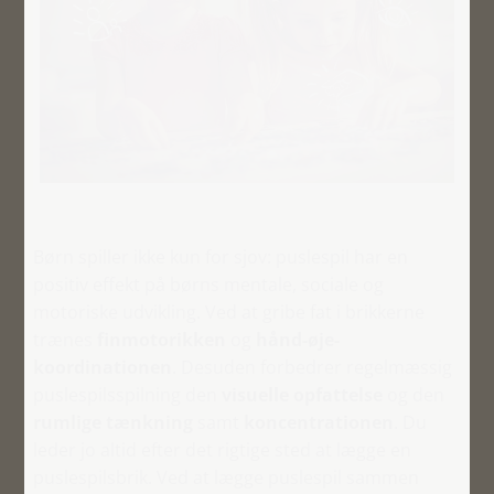
Børn spiller ikke kun for sjov: puslespil har en
positiv effekt på børns mentale, sociale og
motoriske udvikling. Ved at gribe fat i brikkerne
trænes
finmotorikken
og
hånd-øje-
koordinationen
. Desuden forbedrer regelmæssig
puslespilsspilning den
visuelle opfattelse
og den
rumlige tænkning
samt
koncentrationen
. Du
leder jo altid efter det rigtige sted at lægge en
puslespilsbrik. Ved at lægge puslespil sammen