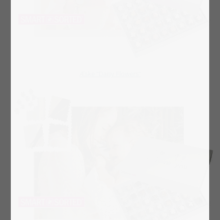
​​​​​​​Æske "Daisy Flowers"