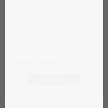
(3)
5,0
/
5,0
Et fælles
vendespil
samler alle generationer ved
bordet. Det er det, som mødre ønsker sig. Med
dine smukkeste billeder på kortene, vil din Mors
Dags gave altid minde hende om dig.
36 eller 72 kort
personlig titel
gratis matchende æske
fra
229,00 kr.
189,00 kr.
Opret det her