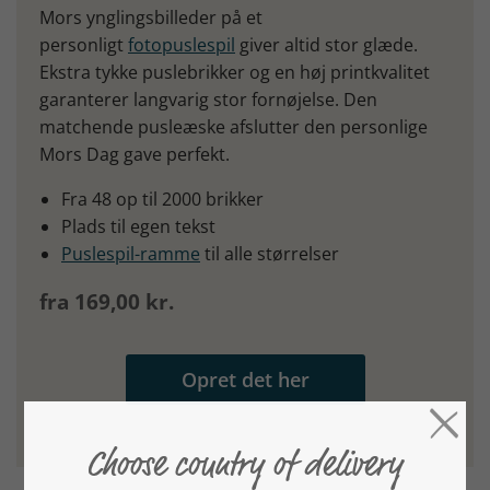
Mors ynglingsbilleder på et
personligt
fotopuslespil
giver altid stor glæde.
Ekstra tykke puslebrikker og en høj printkvalitet
garanterer langvarig stor fornøjelse. Den
matchende pusleæske afslutter den personlige
Mors Dag gave perfekt.
Fra 48 op til 2000 brikker
Plads til egen tekst
Puslespil-ramme
til alle størrelser
fra 169,00 kr.
Opret det her