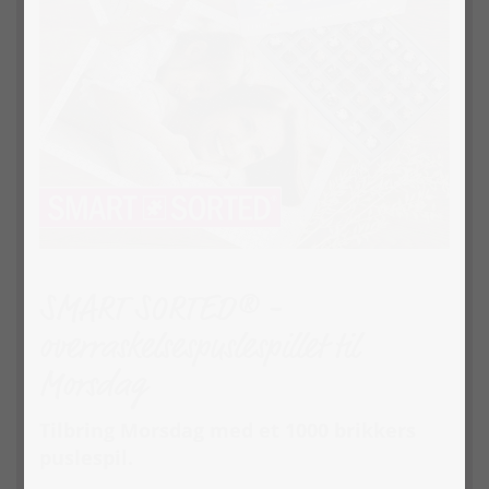
SMART SORTED® -
overraskelsespuslespillet til
Morsdag
Tilbring Morsdag med et 1000 brikkers
puslespil.