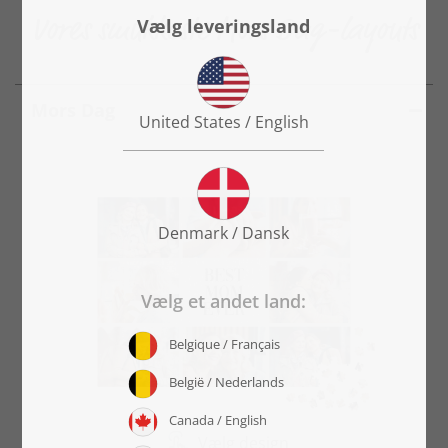
Vores smukkeste Mors Dag-layouts
Mors Dag
Vælg design