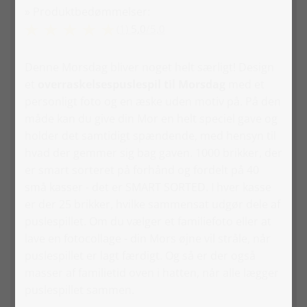
» Produktbedømmelser:
(1)
5,0
/
5,0
Denne Morsdag bliver noget helt særligt! Design
et
overraskelsespuslespil til Morsdag
med et
personligt foto og en æske uden motiv på. På den
måde kan du give din Mor en helt speciel gave og
holder det samtidigt spændende, med hensyn til
hvad der gemmer sig bag gaven. 1000 brikker, der
er smart sorteret på forhånd og fordelt på 40
små kasser - det er SMART SORTED. I hver kasse
er der 25 brikker, hvilke sammensat udgør dele af
puslespillet. Om du vælger et familiefoto eller at
lave en fotocollage - din Mors øjne vil stråle, når
puslespillet er lagt færdigt. Og så er der også
masser af familietid oven i hatten, når alle lægger
puslespillet sammen.