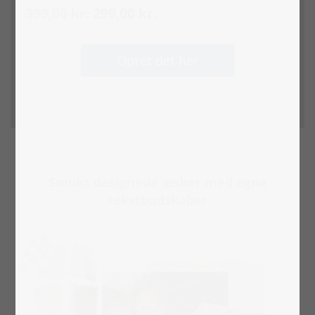
399,00 kr.
299,00 kr.
Opret det her
Smukt designede æsker med egne
tekstbudskaber