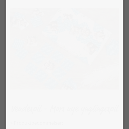
Vendespil - Mors nye ynglingsspil
» Produktbedømmelser: