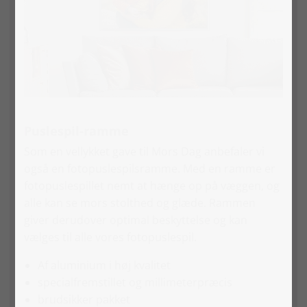
Puslespil-ramme
Som en vellykket gave til Mors Dag anbefaler vi
også en fotopuslespilsramme. Med en ramme er
fotopuslespillet nemt at hænge op på væggen, og
alle kan se mors stolthed og glæde. Rammen
giver derudover optimal beskyttelse og kan
vælges til alle vores fotopuslespil.
Af aluminium i høj kvalitet
specialfremstillet og millimeterpræcis
brudsikker pakket