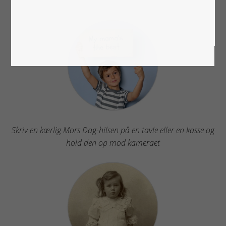
Skriv en kærlig Mors Dag-hilsen på en tavle eller en kasse og
hold den op mod kameraet