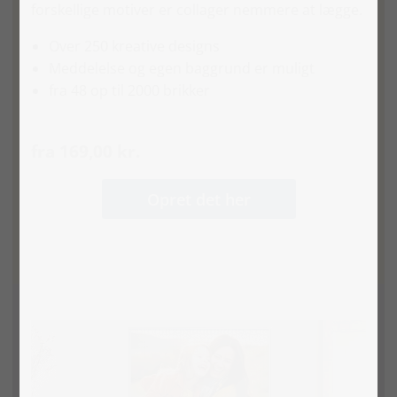
forskellige motiver er collager nemmere at lægge.
Over 250 kreative designs
Meddelelse og egen baggrund er muligt
fra 48 op til 2000 brikker
fra 169,00 kr.
Opret det her