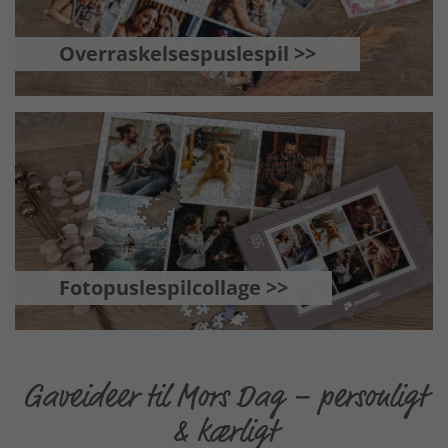
Overraskelsespuslespil >>
Fotopuslespilcollage >>
Gaveideer til Mors Dag – personligt
& kærligt