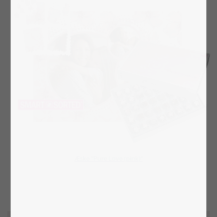
​​​​​​​Æske "Pure Love (pink)"