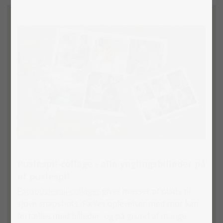
Puslespil-collage - alle ynglingsbilleder på
et puslespil
Fotopuslespil-collager
giver masser af plads til
sjove snapshots. Fælles oplevelser med mor kan
fortælles med billeder, og på grund af mange