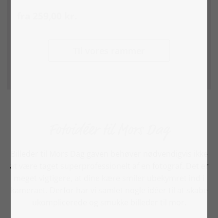
fra 259,00 kr.
Til vores rammer
Fotoidéer til Mors Dag
Billeder til Mors Dag gaven behøver nødvendigvis ikke
at være taget superprofessionelt af en fotograf. Det er
meget vigtigere, at dine kære smiler ubekymret ind i
kameraet. Derfor har vi samlet nogle idéer til at skabe
ukomplicerede og smukke billeder til mor.